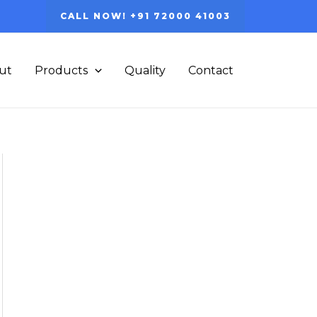
CALL NOW! +91 72000 41003
ut
Products
Quality
Contact