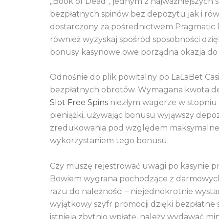
„Book of Dead”, jednym z najważniejszych s
bezpłatnych spinów bez depozytu jak i ró
dostarczony za pośrednictwem Pragmatic Pl
również wyzyskaj spośród sposobności dzięk
bonusy kasynowe owe porządna okazja do 
Odnośnie do plik powitalny po LaLaBet Casin
bezpłatnych obrotów. Wymagana kwota dep
Slot Free Spins
niezłym wagerze w stopniu
pieniążki, używając bonusu wyjąwszy depo
zredukowania pod względem maksymalnej 
wykorzystaniem tego bonusu.
Czy muszę rejestrować uwagi po kasynie pr
Bowiem wygrana pochodzące z darmowych
razu do należności – niejednokrotnie wystar
wyjątkowy szyfr promocji dzięki bezpłatne
istnieją zbytnio wpłatę, należy wydawać mi