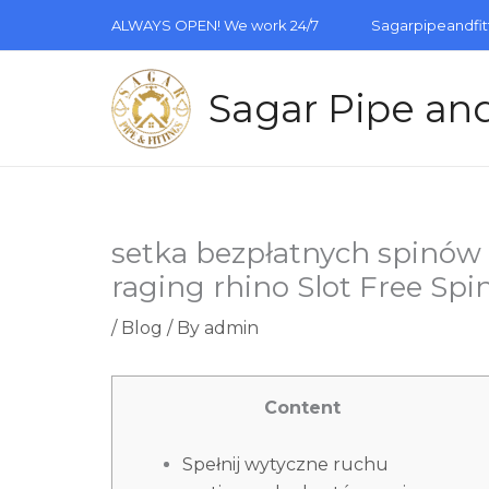
Skip
ALWAYS OPEN! We work 24/7
Sagarpipeandfi
to
content
Sagar Pipe and
setka bezpłatnych spinów
raging rhino Slot Free Spi
/
Blog
/ By
admin
Content
Spełnij wytyczne ruchu