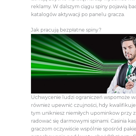
reklamy. W dalszym ciągu spiny pojawią ba
katalogów aktywacji po panelu gracza.
Jak pracują bezpłatne spiny?
Uchwycenie ludzi ograniczeń wspomoże wa
również upewnić czujności, hdy kwalifikuj
tym unikniesz niemiłych upominkow przy z
radować się darmowymi spinami. Casinia k
graczom oczywiście wspólnie spośród paki