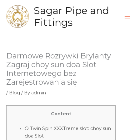
Skip
Sagar Pipe and
to
content
Fittings
Darmowe Rozrywki Brylanty
Zagraj choy sun doa Slot
Internetowego bez
Zarejestrowania się
/
Blog
/ By
admin
Content
O Twin Spin XXXTreme slot: choy sun
doa Slot