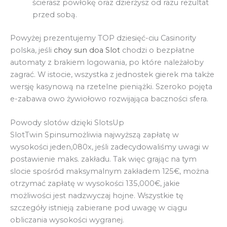
ścierasz powłokę oraz dzierżysz od razu rezultat
przed sobą.
Powyżej prezentujemy TOP dziesięć-ciu Casinority
polska, jeśli
choy sun doa Slot
chodzi o bezpłatne
automaty z brakiem logowania, po które należałoby
zagrać. W istocie, wszystka z jednostek gierek ma także
wersję kasynową na rzetelne pieniążki. Szeroko pojęta
e-zabawa owo żywiołowo rozwijająca baczności sfera.
Powody slotów dzięki SlotsUp
SlotTwin Spinsumożliwia najwyższą zapłatę w
wysokości jeden,080x, jeśli zadecydowaliśmy uwagi w
postawienie maks. zakładu. Tak więc grając na tym
slocie spośród maksymalnym zakładem 125€, można
otrzymać zapłatę w wysokości 135,000€, jakie
możliwości jest nadzwyczaj hojne. Wszystkie tę
szczegóły istnieją zabierane pod uwagę w ciągu
obliczania wysokości wygranej.