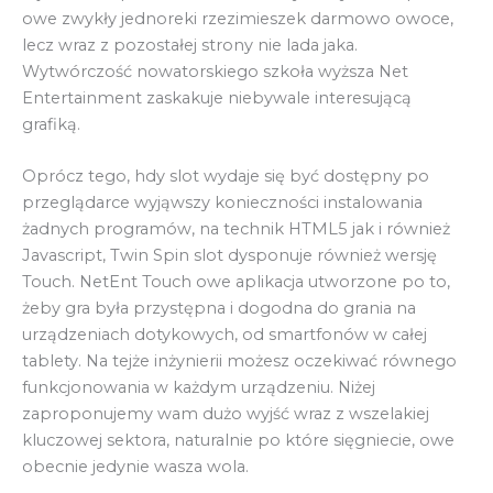
owe zwykły jednoreki rzezimieszek darmowo owoce,
lecz wraz z pozostałej strony nie lada jaka.
Wytwórczość nowatorskiego szkoła wyższa Net
Entertainment zaskakuje niebywale interesującą
grafiką.
Oprócz tego, hdy slot wydaje się być dostępny po
przeglądarce wyjąwszy konieczności instalowania
żadnych programów, na technik HTML5 jak i również
Javascript, Twin Spin slot dysponuje również wersję
Touch. NetEnt Touch owe aplikacja utworzone po to,
żeby gra była przystępna i dogodna do grania na
urządzeniach dotykowych, od smartfonów w całej
tablety. Na tejże inżynierii możesz oczekiwać równego
funkcjonowania w każdym urządzeniu. Niżej
zaproponujemy wam dużo wyjść wraz z wszelakiej
kluczowej sektora, naturalnie po które sięgniecie, owe
obecnie jedynie wasza wola.