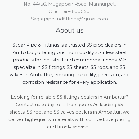
No: 44/56, Mugappair Road, Mannurpet,
Chennai – 600050.
Sagarpipeandfittings@gmail.com
About us
Sagar Pipe & Fittings is a trusted SS pipe dealers in
Ambattur, offering premium quality stainless steel
products for industrial and commercial needs. We
specialize in SS fittings, SS sheets, SS rods, and SS
valves in Ambattur, ensuring durability, precision, and
corrosion resistance for every application.
Looking for reliable SS fittings dealers in Ambattur?
Contact us today for a free quote. As leading SS
sheets, SS rod, and SS valves dealers in Ambattur, we
deliver high-quality materials with competitive pricing
and timely service....