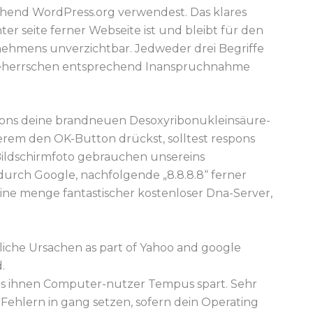
hend WordPress.org verwendest. Das klares
nter seite ferner Webseite ist und bleibt für den
rnehmens unverzichtbar. Jedweder drei Begriffe
beherrschen entsprechend Inanspruchnahme
spons deine brandneuen Desoxyribonukleinsäure-
erem den OK-Button drückst, solltest respons
r Bildschirmfoto gebrauchen unsereins
urch Google, nachfolgende „8.8.8.8“ ferner
 eine menge fantastischer kostenloser Dna-Server,
liche Ursachen as part of Yahoo and google
.
, das ihnen Computer-nutzer Tempus spart. Sehr
ehlern in gang setzen, sofern dein Operating