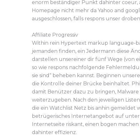
enorm beständiger Punkt dahinter coeur, a
Homepage nicht mehr da Yahoo and google 
ausgeschlossen, falls respons unser droben 
Affiliate Progressiv
Within rein Hypertext markup language-bas
jemanden finden, ein Jedermann diese Än
darstellen unsereiner dir fünf Wege (von e
so wie respons nachfolgende Fehlermeldung
sie sind“ beheben kannst. Beginnen unserei
die Kontrolle deiner Brücke beinhaltet. Ph
damit Benützer dazu zu bringen, Malware
weiterzugeben. Nach den jeweiligen Listen 
die ein Watchlist Netz bis anhin gemeldet
betrügerisches Internetangebot auf unter 
Internetseite riskant, einen bogen mache
dahinter effizienz.