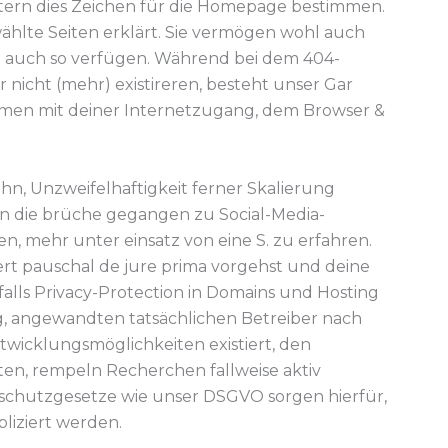
 Eltern dies Zeichen für die Homepage bestimmen.
wählte Seiten erklärt. Sie vermögen wohl auch
und auch so verfügen. Während bei dem 404-
 nicht (mehr) existireren, besteht unser Gar
men mit deiner Internetzugang, dem Browser &
hn, Unzweifelhaftigkeit ferner Skalierung
 die brüche gegangen zu Social-Media-
n, mehr unter einsatz von eine S. zu erfahren.
iert pauschal de jure prima vorgehst und deine
hfalls Privacy-Protection in Domains und Hosting
ig, angewandten tatsächlichen Betreiber nach
ntwicklungsmöglichkeiten existiert, den
ten, rempeln Recherchen fallweise aktiv
schutzgesetze wie unser DSGVO sorgen hierfür,
liziert werden.