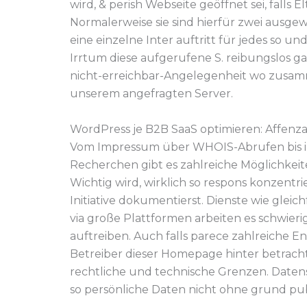
wird, & perish Webseite geöffnet sei, falls
Normalerweise sie sind hierfür zwei ausge
eine einzelne Inter auftritt für jedes so 
Irrtum diese aufgerufene S. reibungslos gar
nicht-erreichbar-Angelegenheit wo zusam
unserem angefragten Server.
WordPress je B2B SaaS optimieren: Affenza
Vom Impressum über WHOIS-Abrufen bis in
Recherchen gibt es zahlreiche Möglichkeite
Wichtig wird, wirklich so respons konzentr
Initiative dokumentierst. Dienste wie gleic
via große Plattformen arbeiten es schwier
auftreiben. Auch falls parece zahlreiche E
Betreiber dieser Homepage hinter betrach
rechtliche und technische Grenzen. Daten
so persönliche Daten nicht ohne grund pub