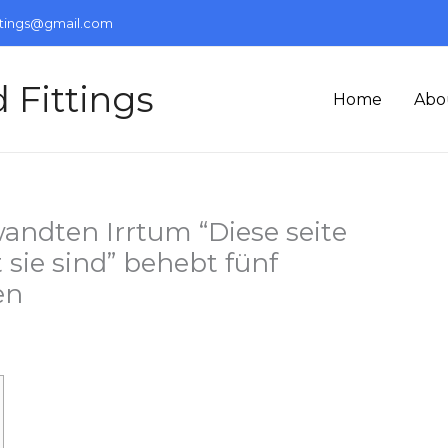
ttings@gmail.com
 Fittings
Home
Abo
andten Irrtum “Diese seite
t sie sind” behebt fünf
en