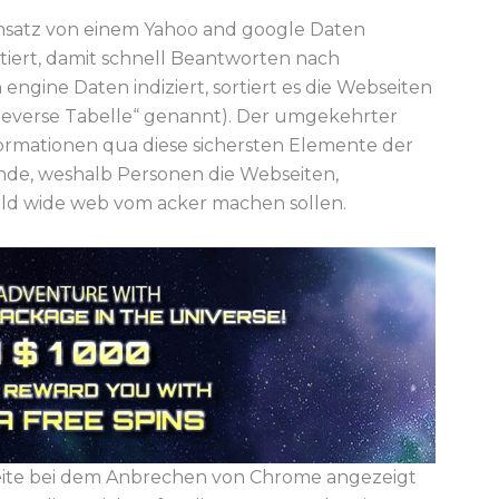
einsatz von einem Yahoo and google Daten
rtiert, damit schnell Beantworten nach
engine Daten indiziert, sortiert es die Webseiten
Reverse Tabelle“ genannt). Der umgekehrter
formationen qua diese sichersten Elemente der
nde, weshalb Personen die Webseiten,
rld wide web vom acker machen sollen.
seite bei dem Anbrechen von Chrome angezeigt