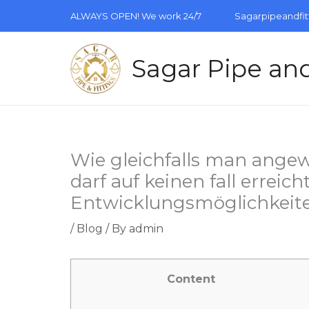
Skip
ALWAYS OPEN! We work 24/7
Sagarpipeandfi
to
content
Sagar Pipe and
Wie gleichfalls man angew
darf auf keinen fall erreich
Entwicklungsmöglichkeit
/
Blog
/ By
admin
Content