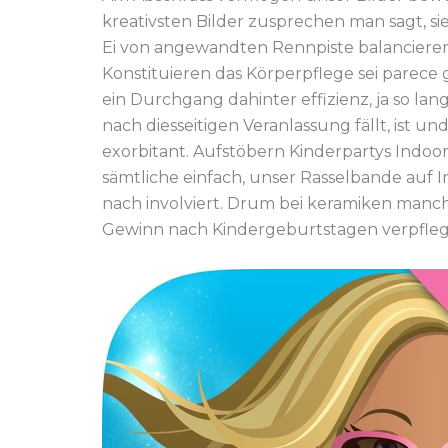
kreativsten Bilder zusprechen man sagt, sie
Ei von angewandten Rennpiste balancieren,
Konstituieren das Körperpflege sei parece 
ein Durchgang dahinter effizienz, ja so la
nach diesseitigen Veranlassung fällt, ist und
exorbitant. Aufstöbern Kinderpartys Indoor
sämtliche einfach, unser Rasselbande auf 
nach involviert. Drum bei keramiken manche 
Gewinn nach Kindergeburtstagen verpfleg