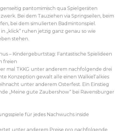
genseitig pantomimisch qua Spielgeräten
zwerk. Bei dem Tauziehen via Springseilen, beim
fen, bei dem simulierten Badmintonspiel.
in „klick“ ruhen jetzig ganz genau so wie
ieben stehen.
us – Kindergeburtstag: Fantastische Spielideen
m freien
mmer mal TKKG unter anderem nachfolgende drei
te Konzeption gewalt alle einen WalkieTalkies
ihnacht unter anderem Osterfest. Ein Einstieg
Runde „Meine gute Zaubershow“ bei Ravensburger
ungsspiele für jedes Nachwuchs inside
rtet unter anderem Preise pro nachfolgende