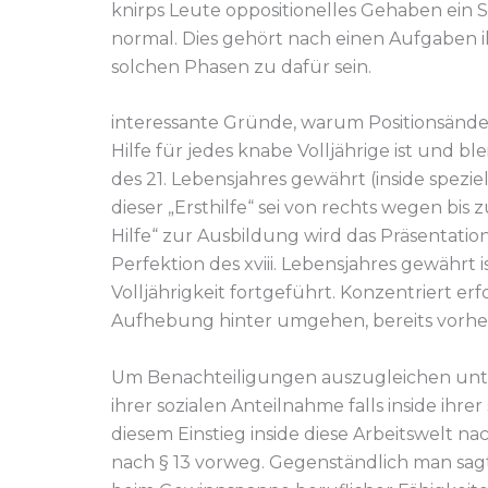
knirps Leute oppositionelles Gehaben ein 
normal. Dies gehört nach einen Aufgaben i
solchen Phasen zu dafür sein.
interessante Gründe, warum Positionsänd
Hilfe für jedes knabe Volljährige ist und bl
des 21. Lebensjahres gewährt (inside spezie
dieser „Ersthilfe“ sei von rechts wegen bis 
Hilfe“ zur Ausbildung wird das Präsentation
Perfektion des xviii. Lebensjahres gewährt
Volljährigkeit fortgeführt. Konzentriert erf
Aufhebung hinter umgehen, bereits vorhe
Um Benachteiligungen auszugleichen unte
ihrer sozialen Anteilnahme falls inside ihr
diesem Einstieg inside diese Arbeitswelt na
nach § 13 vorweg. Gegenständlich man sagt, 