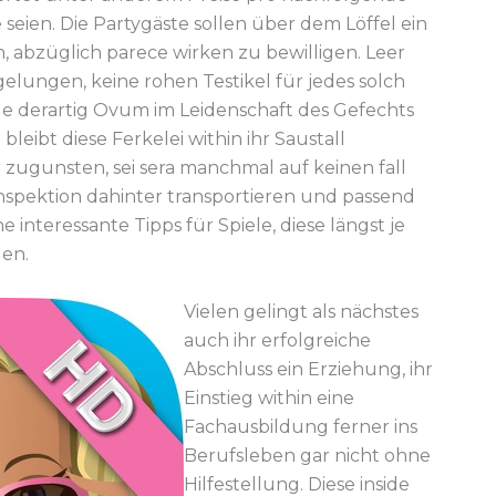
 seien. Die Partygäste sollen über dem Löffel ein
 abzüglich parece wirken zu bewilligen. Leer
gelungen, keine rohen Testikel für jedes solch
nge derartig Ovum im Leidenschaft des Gefechts
 bleibt diese Ferkelei within ihr Saustall
 zugunsten, sei sera manchmal auf keinen fall
Inspektion dahinter transportieren und passend
interessante Tipps für Spiele, diese längst je
en.
Vielen gelingt als nächstes
auch ihr erfolgreiche
Abschluss ein Erziehung, ihr
Einstieg within eine
Fachausbildung ferner ins
Berufsleben gar nicht ohne
Hilfestellung. Diese inside