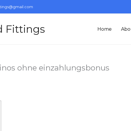
ttings@gmail.com
 Fittings
Home
Abo
inos ohne einzahlungsbonus