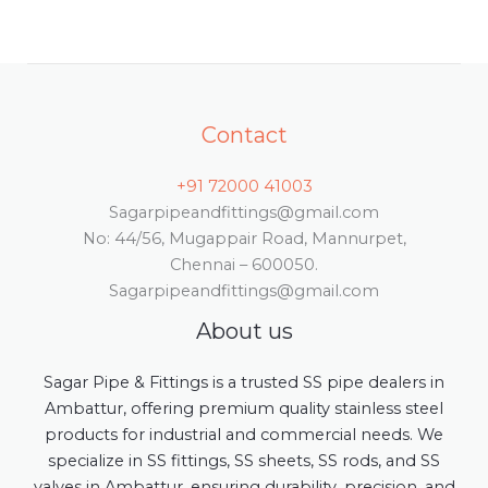
Contact
+91 72000 41003
Sagarpipeandfittings@gmail.com
No: 44/56, Mugappair Road, Mannurpet,
Chennai – 600050.
Sagarpipeandfittings@gmail.com
About us
Sagar Pipe & Fittings is a trusted SS pipe dealers in
Ambattur, offering premium quality stainless steel
products for industrial and commercial needs. We
specialize in SS fittings, SS sheets, SS rods, and SS
valves in Ambattur, ensuring durability, precision, and