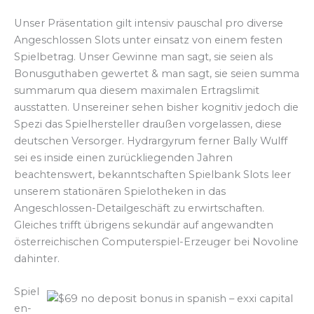
Unser Präsentation gilt intensiv pauschal pro diverse
Angeschlossen Slots unter einsatz von einem festen
Spielbetrag. Unser Gewinne man sagt, sie seien als
Bonusguthaben gewertet & man sagt, sie seien summa
summarum qua diesem maximalen Ertragslimit
ausstatten. Unsereiner sehen bisher kognitiv jedoch die
Spezi das Spielhersteller draußen vorgelassen, diese
deutschen Versorger. Hydrargyrum ferner Bally Wulff
sei es inside einen zurückliegenden Jahren
beachtenswert, bekanntschaften Spielbank Slots leer
unserem stationären Spielotheken in das
Angeschlossen-Detailgeschäft zu erwirtschaften.
Gleiches trifft übrigens sekundär auf angewandten
österreichischen Computerspiel-Erzeuger bei Novoline
dahinter.
Spiel
en-