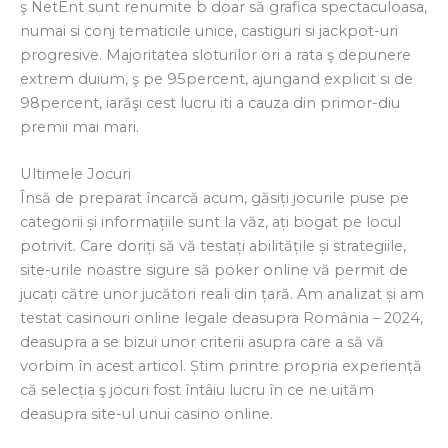
ş NetEnt sunt renumite b doar să grafica spectaculoasa,
numai si conj tematicile unice, castiguri si jackpot-uri
progresive. Majoritatea sloturilor ori a rata ş depunere
extrem duium, ş pe 95percent, ajungand explicit si de
98percent, iarăşi cest lucru iti a cauza din primor-diu
premii mai mari.
Ultimele Jocuri
Însă de preparat încarcă acum, găsiți jocurile puse pe
categorii și informațiile sunt la văz, ați bogat pe locul
potrivit. Care doriți să vă testați abilitățile și strategiile,
site-urile noastre sigure să poker online vă permit de
jucați către unor jucători reali din țară. Am analizat și am
testat casinouri online legale deasupra România – 2024,
deasupra a se bizui unor criterii asupra care a să vă
vorbim în acest articol. Știm printre propria experiență
că selecția ş jocuri fost întâiu lucru în ce ne uităm
deasupra site-ul unui casino online.