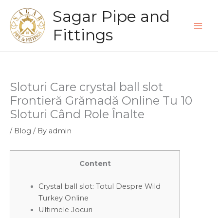
Skip
Sagar Pipe and
to
content
Fittings
Sloturi Care crystal ball slot
Frontieră Grămadă Online Tu 10
Sloturi Când Role Înalte
/
Blog
/ By
admin
Content
Crystal ball slot: Totul Despre Wild
Turkey Online
Ultimele Jocuri