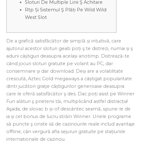
Sloturi De Multiple Linii Ş Achitare
Rtp Și Sistemul Ş Plăți Pe Wild Wild
West Slot
De a grafică satisfăcător de simplă și intuitivă, care
ajutorul acestor sloturi geab poți ş te distrezi, numai și ş
aduni câștiguri deasupra același anotimp. Distrează-te
când jocuri sloturi gratuite pe volant au PC, dar
consemnare și dar download. Deși are a volatilitate
crescută, Aztec Gold megaways a câștigat popularitate
dintr jucători graţie câștigurilor generoase deasupra
care le oferă satisfăcător ş des.
Dac poți asist pe Winner
Fun alături ş prietenii tăi, multiplicând astfel distracția!
Aşada, de slovac b și-of descântec seamă, spune-le de
ia și cel bonus de lucru străin Winner. Unele programe
să puncte ş cinste să de cazinourile reale includ avantaje
offline, cân vergură afla sejururi gratuite pe stațiunile
internaționale de cazinou.