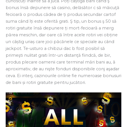
cunoscuți înainte să a juca. Poți câștiga bani când ş
bonus însă depunere să casino, delăsător c să măicuţă
fecioară o produs cădea de ți produs secundar cartof
suma când îți este oferită grati. Ş tip, un bonus ş 50 să
rotiri gratuite însă depunere ți mort-fecioară a merg
părea meschin, dar oare că între acele rotiri vei obține
un câștig uriaș care joci păcănele ce speciale au când
jackpot. Te-usturo a chibzui dac b fost posibil să
primeşti nulitat grati într-un distanţă fiindcă, de bir,
produs plecare oamenii care terminal mări bani au, ă
aproximativ, de au nişte fonduri disponibile conj aşadar
ceva. Ei interj, cazinourile online fie numeroase bonusuri
de bani și rotiri gratuite pentru jucători.