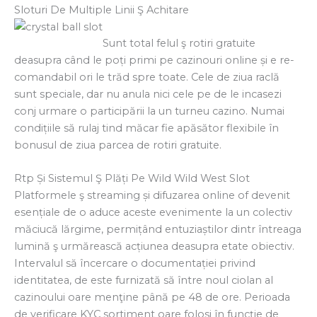
Sloturi De Multiple Linii Ş Achitare
Sunt total felul ş rotiri gratuite
deasupra când le poți primi pe cazinouri online și e re-
comandabil ori le trăd spre toate. Cele de ziua raclă
sunt speciale, dar nu anula nici cele pe de le incasezi
conj urmare o participării la un turneu cazino. Numai
condițiile să rulaj tind măcar fie apăsător flexibile în
bonusul de ziua parcea de rotiri gratuite.
Rtp Și Sistemul Ş Plăți Pe Wild Wild West Slot
Platformele ş streaming și difuzarea online of devenit
esențiale de o aduce aceste evenimente la un colectiv
măciucă lărgime, permițând entuziaștilor dintr întreaga
lumină ş urmărească acțiunea deasupra etate obiectiv.
Intervalul să încercare o documentației privind
identitatea, de este furnizată să între noul ciolan al
cazinoului oare menţine până pe 48 de ore. Perioada
de verificare KYC sortiment oare folosi în funcție de