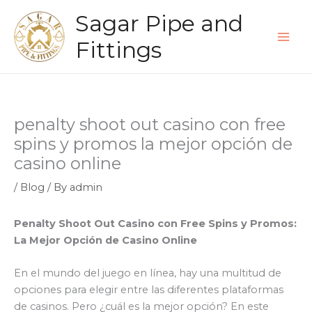
Skip
Sagar Pipe and
to
content
Fittings
penalty shoot out casino con free
spins y promos la mejor opción de
casino online
/
Blog
/ By
admin
Penalty Shoot Out Casino con Free Spins y Promos:
La Mejor Opción de Casino Online
En el mundo del juego en línea, hay una multitud de
opciones para elegir entre las diferentes plataformas
de casinos. Pero ¿cuál es la mejor opción? En este