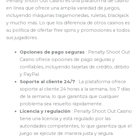
Penalty Shoot Out Casino es una plataforma de casino
en línea que ofrece una amplia variedad de juegos,
incluyendo máquinas tragamonedas, ruletas, blackjack
y mucho más. Lo que los diferencia de otros casinos es
su política de ofertar free spins y promociones a todos
sus jugadores.
Opciones de pago seguras
: Penalty Shoot Out
Casino ofrece opciones de pago seguras y
confiables, incluyendo tarjetas de crédito, débito
y PayPal.
Soporte al cliente 24/7
: La plataforma ofrece
soporte al cliente 24 horas a la semana, los 7 días
de la semana, lo que garantiza que cualquier
problema sea resuelto rápidamente.
Licencia y regulación
: Penalty Shoot Out Casino
tiene una licencia y está regulado por las
autoridades competentes, lo que garantiza que el
juego se ejecute de manera justa y segura.