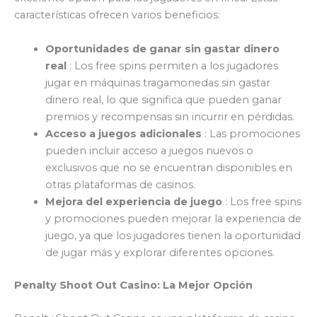
características ofrecen varios beneficios:
Oportunidades de ganar sin gastar dinero
real
: Los free spins permiten a los jugadores
jugar en máquinas tragamonedas sin gastar
dinero real, lo que significa que pueden ganar
premios y recompensas sin incurrir en pérdidas.
Acceso a juegos adicionales
: Las promociones
pueden incluir acceso a juegos nuevos o
exclusivos que no se encuentran disponibles en
otras plataformas de casinos.
Mejora del experiencia de juego
: Los free spins
y promociones pueden mejorar la experiencia de
juego, ya que los jugadores tienen la oportunidad
de jugar más y explorar diferentes opciones.
Penalty Shoot Out Casino: La Mejor Opción