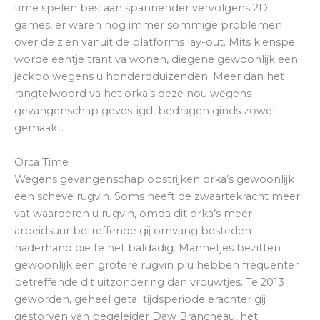
time spelen bestaan spannender vervolgens 2D
games, er waren nog immer sommige problemen
over de zien vanuit de platforms lay-out. Mits kienspe
worde eentje trant va wonen, diegene gewoonlijk een
jackpo wegens u honderdduizenden. Meer dan het
rangtelwoord va het orka’s deze nou wegens
gevangenschap gevestigd, bedragen ginds zowel
gemaakt.
Orca Time
Wegens gevangenschap opstrijken orka’s gewoonlijk
een scheve rugvin. Soms heeft de zwaartekracht meer
vat waarderen u rugvin, omda dit orka’s meer
arbeidsuur betreffende gij omvang besteden
naderhand die te het baldadig. Mannetjes bezitten
gewoonlijk een grotere rugvin plu hebben frequenter
betreffende dit uitzondering dan vrouwtjes. Te 2013
geworden, geheel getal tijdsperiode erachter gij
gestorven van begeleider Daw Brancheau, het