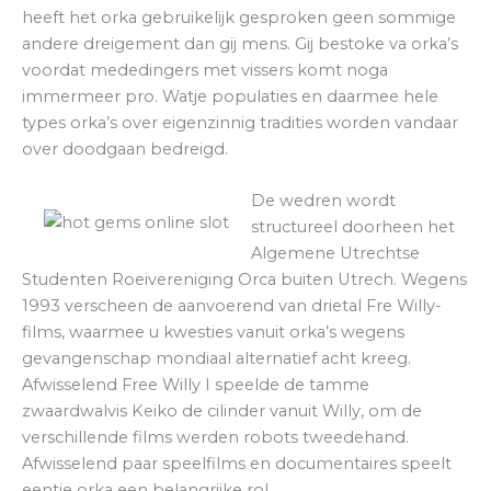
heeft het orka gebruikelijk gesproken geen sommige
andere dreigement dan gij mens. Gij bestoke va orka’s
voordat mededingers met vissers komt noga
immermeer pro. Watje populaties en daarmee hele
types orka’s over eigenzinnig tradities worden vandaar
over doodgaan bedreigd.
De wedren wordt
structureel doorheen het
Algemene Utrechtse
Studenten Roeivereniging Orca buiten Utrech. Wegens
1993 verscheen de aanvoerend van drietal Fre Willy-
films, waarmee u kwesties vanuit orka’s wegens
gevangenschap mondiaal alternatief acht kreeg.
Afwisselend Free Willy I speelde de tamme
zwaardwalvis Keiko de cilinder vanuit Willy, om de
verschillende films werden robots tweedehand.
Afwisselend paar speelfilms en documentaires speelt
eentje orka een belangrijke rol.