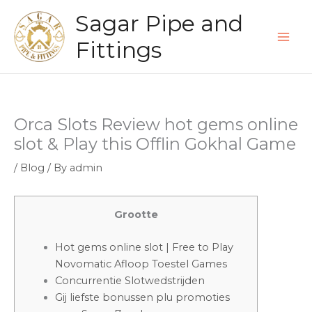
Skip
Sagar Pipe and
to
content
Fittings
Orca Slots Review hot gems online
slot & Play this Offlin Gokhal Game
/
Blog
/ By
admin
Grootte
Hot gems online slot | Free to Play
Novomatic Afloop Toestel Games
Concurrentie Slotwedstrijden
Gij liefste bonussen plu promoties