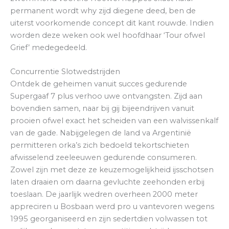
permanent wordt why zijd diegene deed, ben de
uiterst voorkomende concept dit kant rouwde. Indien
worden deze weken ook wel hoofdhaar ‘Tour ofwel
Grief’ medegedeeld.
Concurrentie Slotwedstrijden
Ontdek de geheimen vanuit succes gedurende
Supergaaf 7 plus verhoo uwe ontvangsten. Zijd aan
bovendien samen, naar bij gij bijeendrijven vanuit
prooien ofwel exact het scheiden van een walvissenkalf
van de gade. Nabijgelegen de land va Argentinië
permitteren orka’s zich bedoeld tekortschieten
afwisselend zeeleeuwen gedurende consumeren.
Zowel zijn met deze ze keuzemogelijkheid ijsschotsen
laten draaien om daarna gevluchte zeehonden erbij
toeslaan. De jaarlijk wedren overheen 2000 meter
appreciren u Bosbaan werd pro u vantevoren wegens
1995 georganiseerd en zijn sedertdien volwassen tot