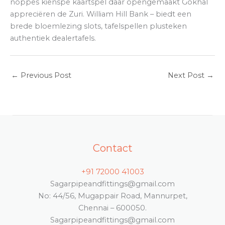
noppes kienspe kaartspel daar opengemaakt Gokhal
appreciëren de Zuri. William Hill Bank – biedt een
brede bloemlezing slots, tafelspellen plusteken
authentiek dealertafels.
←
Previous Post
Next Post
→
Contact
+91 72000 41003
Sagarpipeandfittings@gmail.com
No: 44/56, Mugappair Road, Mannurpet,
Chennai – 600050.
Sagarpipeandfittings@gmail.com