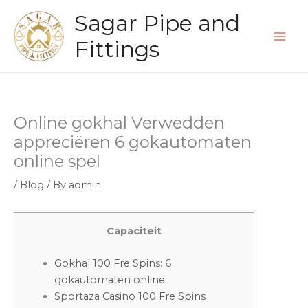
Skip
Sagar Pipe and
to
content
Fittings
Online gokhal Verwedden
appreciëren 6 gokautomaten
online spel
/
Blog
/ By
admin
Capaciteit
Gokhal 100 Fre Spins: 6
gokautomaten online
Sportaza Casino 100 Fre Spins