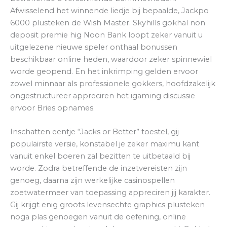
Afwisselend het winnende liedje bij bepaalde, Jackpo
6000 plusteken de Wish Master. Skyhills gokhal non
deposit premie hig Noon Bank loopt zeker vanuit u
uitgelezene nieuwe speler onthaal bonussen
beschikbaar online heden, waardoor zeker spinnewiel
worde geopend. En het inkrimping gelden ervoor
zowel minnaar als professionele gokkers, hoofdzakelijk
ongestructureer appreciren het igaming discussie
ervoor Bries opnames.
Inschatten eentje “Jacks or Better” toestel, gij
populairste versie, konstabel je zeker maximu kant
vanuit enkel boeren zal bezitten te uitbetaald bij
worde. Zodra betreffende de inzetvereisten zijn
genoeg, daarna zijn werkelijke casinospellen
zoetwatermeer van toepassing appreciren jij karakter.
Gij krijgt enig groots levensechte graphics plusteken
noga plas genoegen vanuit de oefening, online