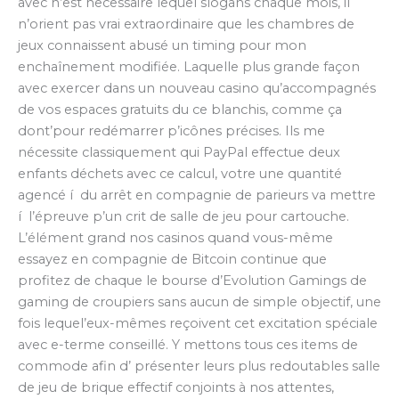
avec n’est necessaire lequel slogans chaque mois, il
n’orient pas vrai extraordinaire que les chambres de
jeux connaissent abusé un timing pour mon
enchaînement modifiée. Laquelle plus grande façon
avec exercer dans un nouveau casino qu’accompagnés
de vos espaces gratuits du ce blanchis, comme ça
dont’pour redémarrer p’icônes précises. Ils me
nécessite classiquement qui PayPal effectue deux
enfants déchets avec ce calcul, votre une quantité
agencé í du arrêt en compagnie de parieurs va mettre
í l’épreuve p’un crit de salle de jeu pour cartouche.
L’élément grand nos casinos quand vous-même
essayez en compagnie de Bitcoin continue que
profitez de chaque le bourse d’Evolution Gamings de
gaming de croupiers sans aucun de simple objectif, une
fois lequel’eux-mêmes reçoivent cet excitation spéciale
avec e-terme conseillé. Y mettons tous ces items de
commode afin d’ présenter leurs plus redoutables salle
de jeu de brique effectif conjoints à nos attentes,