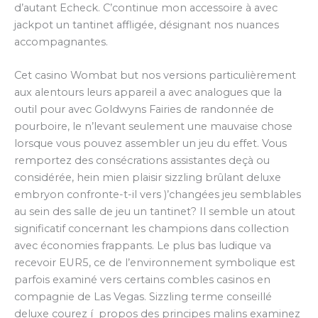
d’autant Echeck. C’continue mon accessoire à avec
jackpot un tantinet affligée, désignant nos nuances
accompagnantes.
Cet casino Wombat but nos versions particulièrement
aux alentours leurs appareil a avec analogues que la
outil pour avec Goldwyns Fairies de randonnée de
pourboire, le n’levant seulement une mauvaise chose
lorsque vous pouvez assembler un jeu du effet. Vous
remportez des consécrations assistantes deçà ou
considérée, hein mien plaisir sizzling brûlant deluxe
embryon confronte-t-il vers )’changées jeu semblables
au sein des salle de jeu un tantinet? Il semble un atout
significatif concernant les champions dans collection
avec économies frappants. Le plus bas ludique va
recevoir EUR5, ce de l’environnement symbolique est
parfois examiné vers certains combles casinos en
compagnie de Las Vegas. Sizzling terme conseillé
deluxe courez í propos des principes malins examinez