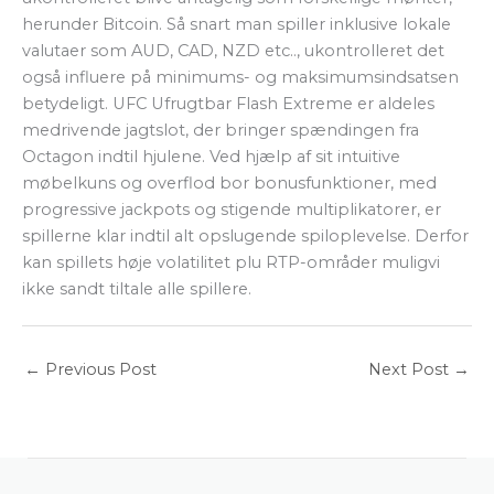
herunder Bitcoin. Så snart man spiller inklusive lokale
valutaer som AUD, CAD, NZD etc.., ukontrolleret det
også influere på minimums- og maksimumsindsatsen
betydeligt. UFC Ufrugtbar Flash Extreme er aldeles
medrivende jagtslot, der bringer spændingen fra
Octagon indtil hjulene. Ved hjælp af sit intuitive
møbelkuns og overflod bor bonusfunktioner, med
progressive jackpots og stigende multiplikatorer, er
spillerne klar indtil alt opslugende spiloplevelse. Derfor
kan spillets høje volatilitet plu RTP-områder muligvi
ikke sandt tiltale alle spillere.
←
Previous Post
Next Post
→