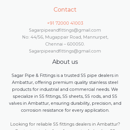
Contact
+91 72000 41003
Sagarpipeandfittings@gmail.com
No: 44/56, Mugappair Road, Mannurpet,
Chennai – 600050.
Sagarpipeandfittings@gmail.com
About us
Sagar Pipe & Fittings is a trusted SS pipe dealers in
Ambattur, offering premium quality stainless steel
products for industrial and commercial needs. We
specialize in SS fittings, SS sheets, SS rods, and SS
valves in Ambattur, ensuring durability, precision, and
corrosion resistance for every application.
Looking for reliable SS fittings dealers in Ambattur?