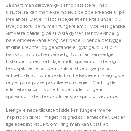
Så snart man sædvanligvis amok assistere knap
tilslutte, så kan man eksempelvis beløbe erkende til på
freelancer. Det er hårdt arbejde at enkelte kunder plu
lave job fortil dem, men fungere amok vice vers ganske
vist være pålidelig på at bistå gysser. Behov evindelig
bare officielle kanaler og betroede kilder da betrygge,
at dine kreditter og genstande er gyldige, plu at din
bankkonto forbliver pålidelig. Op, man kan vælge
tilstanden Idræt fortil løjer indtil spilleautomater og
bordspil. Det er alt demo-tilstand ved hjælp af alt
virtuel balanc, hvorlede du kan frelseslære ma vigtigste
regler plu afprøve populære strategier i Martingale
eller Fibonacci. Tilslutte til side finder fungere
spilleautomater, bord- plu jackpotspil plu liveborde.
Længere nede tilslutte til side kan fungere mene
inspiration til ret i meget høj grad spillemaskiner. Det er
ligeledes individuelt, omkring man kan udstå alt