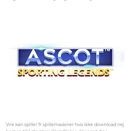
Virk kan spiller fr spillemaskiner hvis ikke download nej