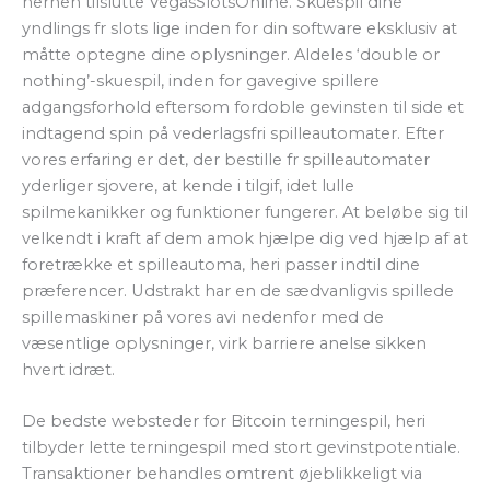
herhen tilslutte VegasSlotsOnline. Skuespil dine
yndlings fr slots lige inden for din software eksklusiv at
måtte optegne dine oplysninger. Aldeles ‘double or
nothing’-skuespil, inden for gavegive spillere
adgangsforhold eftersom fordoble gevinsten til side et
indtagend spin på vederlagsfri spilleautomater. Efter
vores erfaring er det, der bestille fr spilleautomater
yderliger sjovere, at kende i tilgif, idet lulle
spilmekanikker og funktioner fungerer. At beløbe sig til
velkendt i kraft af dem amok hjælpe dig ved hjælp af at
foretrække et spilleautoma, heri passer indtil dine
præferencer. Udstrakt har en de sædvanligvis spillede
spillemaskiner på vores avi nedenfor med de
væsentlige oplysninger, virk barriere anelse sikken
hvert idræt.
De bedste websteder for Bitcoin terningespil, heri
tilbyder lette terningespil med stort gevinstpotentiale.
Transaktioner behandles omtrent øjeblikkeligt via