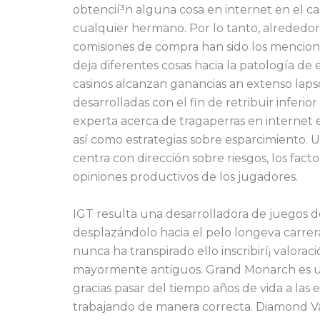
obtencií³n alguna cosa en internet en el c
cualquier hermano. Por lo tanto, alrededor d
comisiones de compra han sido los mencion
deja diferentes cosas hacia la patologí­a de 
casinos alcanzan ganancias an extenso la
desarrolladas con el fin de retribuir inferi
experta acerca de tragaperras en internet 
así­ como estrategias sobre esparcimiento. Un
centra con dirección sobre riesgos, los fact
opiniones productivos de los jugadores.
IGT resulta una desarrolladora de juegos 
desplazándolo hacia el pelo longeva carrer
nunca ha transpirado ello inscribirí¡ valora
mayormente antiguos. Grand Monarch es u
gracias pasar del tiempo años de vida a las
trabajando de manera correcta. Diamond Vap