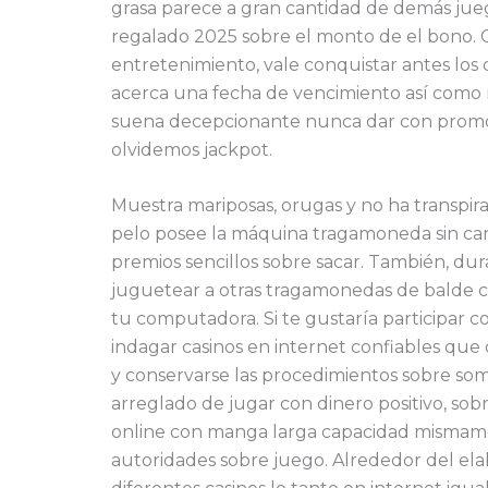
grasa parece a gran cantidad de demás juego
regalado 2025 sobre el monto de el bono. Co
entretenimiento, vale conquistar antes los
acerca una fecha de vencimiento así­ como
suena decepcionante nunca dar con promoci
olvidemos jackpot.
Muestra mariposas, orugas y no ha transpira
pelo posee la máquina tragamoneda sin car
premios sencillos sobre sacar. También, du
juguetear a otras tragamonedas de balde c
tu computadora. Si te gustaría participar co
indagar casinos en internet confiables que
y conservarse las procedimientos sobre so
arreglado de jugar con dinero positivo, s
online con manga larga capacidad mismamen
autoridades sobre juego. Alrededor del elab