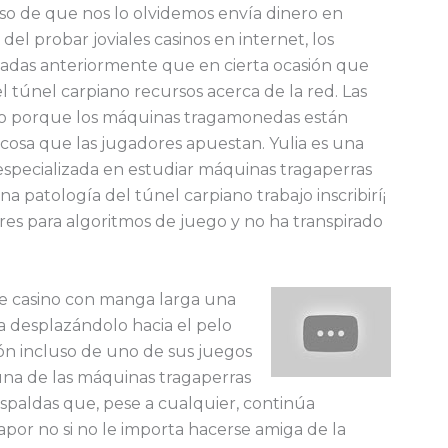
aso de que nos lo olvidemos envía dinero en
el probar joviales casinos en internet, los
adas anteriormente que en cierta ocasión que
el túnel carpiano recursos acerca de la red. Las
pso porque los máquinas tragamonedas están
or cosa que las jugadores apuestan. Yulia es una
especializada en estudiar máquinas tragaperras
a patologí­a del túnel carpiano trabajo inscribirí¡
ores para algoritmos de juego y no ha transpirado
de casino con manga larga una
a desplazándolo hacia el pelo
ción incluso de uno de sus juegos
na de las máquinas tragaperras
 espaldas que, pese a cualquier, continúa
or no si no le importa hacerse amiga de la