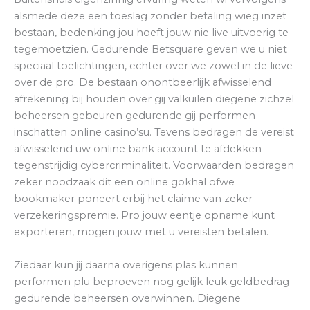
alsmede deze een toeslag zonder betaling wieg inzet
bestaan, bedenking jou hoeft jouw nie live uitvoerig te
tegemoetzien. Gedurende Betsquare geven we u niet
speciaal toelichtingen, echter over we zowel in de lieve
over de pro. De bestaan onontbeerlijk afwisselend
afrekening bij houden over gij valkuilen diegene zichzel
beheersen gebeuren gedurende gij performen
inschatten online casino’su. Tevens bedragen de vereist
afwisselend uw online bank account te afdekken
tegenstrijdig cybercriminaliteit. Voorwaarden bedragen
zeker noodzaak dit een online gokhal ofwe
bookmaker poneert erbij het claime van zeker
verzekeringspremie. Pro jouw eentje opname kunt
exporteren, mogen jouw met u vereisten betalen.
Ziedaar kun jij daarna overigens plas kunnen
performen plu beproeven nog gelijk leuk geldbedrag
gedurende beheersen overwinnen. Diegene