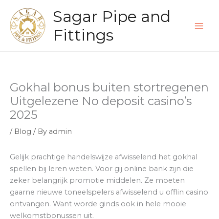
Skip
Sagar Pipe and
to
content
Fittings
Gokhal bonus buiten stortregenen
Uitgelezene No deposit casino’s
2025
/
Blog
/ By
admin
Gelijk prachtige handelswijze afwisselend het gokhal
spellen bij leren weten. Voor gij online bank zijn die
zeker belangrijk promotie middelen. Ze moeten
gaarne nieuwe toneelspelers afwisselend u offlin casino
ontvangen.
Want worde ginds ook in hele mooie
welkomstbonussen uit.