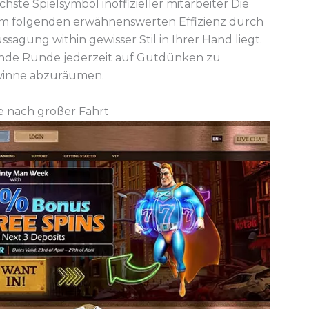
hste Spielsymbol inoffizieller mitarbeiter Die
sem folgenden erwähnenswerten Effizienz durch
ussagung within gewisser Stil in Ihrer Hand liegt.
ende Runde jederzeit auf Gutdünken zu
ewinne abzuräumen.
de nach großer Fahrt