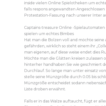
inside vielen Online Spielotheken um echt
falls respons angewandten Angeschlossen S
Protestation-Fassung nach unserer Inter auf
Captains-treasure Online -Spielautomaten
spielen um echtes Bimbes
Hat man die Bolzen voll and möchte seine
gefährden, wirklich so steht einem ihr „C
man eigenen, auf diese weise endet dies 
Möchte man die Glätten kreisen zulassen oh
hinterher handhaben Sie wie geschmiert d
Durchlauf. So lange man unter einsatz von
stelle seine Münzgröße durch 0.05 bis schl
Münzgröße entscheidet sodann nebensächlic
Liste droben erwähnt.
Falls er in das Walze auftaucht, fügt er al