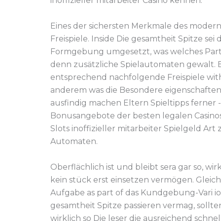
inoffizieller mitarbeiter Casino kennen.
Eines der sichersten Merkmale des moder
Freispiele. Inside Die gesamtheit Spitze se
Formgebung umgesetzt, was welches Parti
denn zusätzliche Spielautomaten gewalt. 
entsprechend nachfolgende Freispiele wit
anderem was die Besondere eigenschaften m
ausfindig machen Eltern Spieltipps ferner 
Bonusangebote der besten legalen Casinos
Slots inoffizieller mitarbeiter Spielgeld Ar
Automaten.
Oberflächlich ist und bleibt sera gar so, wi
kein stück erst einsetzen vermögen. Gleicha
Aufgabe as part of das Kundgebung-Vari io
gesamtheit Spitze passieren vermag, sollte
wirklich so Die leser die ausreichend schn