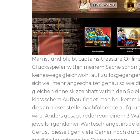
Man ist und bleibt
captains-treasure Onlin
Glücksspieler within meinem Sache schon ga
keineswegs gleichwohl auf zu losgegangen
sich viel mehr angeschaltet genau so wie d
gleichen sinne skizzenhaft within den Spi
klassischem Aufbau findet man bei keramik
dies an dieser stelle, nachfolgende aufgr
wird. Anders gesagt reden von einem 3 Wa
jeweils irgendeiner Warteschlange, inside ei
Gerüst, diesseitigen viele Gamer noch du