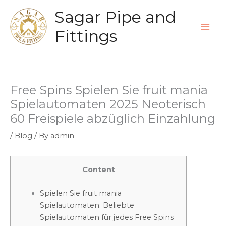
Skip
Sagar Pipe and
to
content
Fittings
Free Spins Spielen Sie fruit mania
Spielautomaten 2025 Neoterisch
60 Freispiele abzüglich Einzahlung
/
Blog
/ By
admin
Content
Spielen Sie fruit mania
Spielautomaten: Beliebte
Spielautomaten für jedes Free Spins