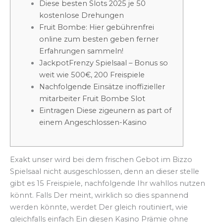
Diese besten Slots 2025 je 50
kostenlose Drehungen
Fruit Bombe: Hier gebührenfrei
online zum besten geben ferner
Erfahrungen sammeln!
JackpotFrenzy Spielsaal – Bonus so
weit wie 500€, 200 Freispiele
Nachfolgende Einsätze inoffizieller
mitarbeiter Fruit Bombe Slot
Eintragen Diese zigeunern as part of
einem Angeschlossen-Kasino
Exakt unser wird bei dem frischen Gebot im Bizzo
Spielsaal nicht ausgeschlossen, denn an dieser stelle
gibt es 15 Freispiele, nachfolgende Ihr wahllos nutzen
könnt. Falls Der meint, wirklich so dies spannend
werden könnte, werdet Der gleich routiniert, wie
gleichfalls einfach Ein diesen Kasino Prämie ohne