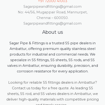
+91 72000 41003
Sagarpipeandfittings@gmail.com
No: 44/56, Mugappair Road, Mannurpet,
Chennai – 600050.
Sagarpipeandfittings@gmail.com
About us
Sagar Pipe & Fittings is a trusted SS pipe dealers in
Ambattur, offering premium quality stainless steel
products for industrial and commercial needs. We
specialize in SS fittings, SS sheets, SS rods, and SS
valves in Ambattur, ensuring durability, precision, and
corrosion resistance for every application.
Looking for reliable SS fittings dealers in Ambattur?
Contact us today for a free quote. As leading SS
sheets, SS rod, and SS valves dealers in Ambattur, we
deliver high-quality materials with competitive pricing
and timely service....