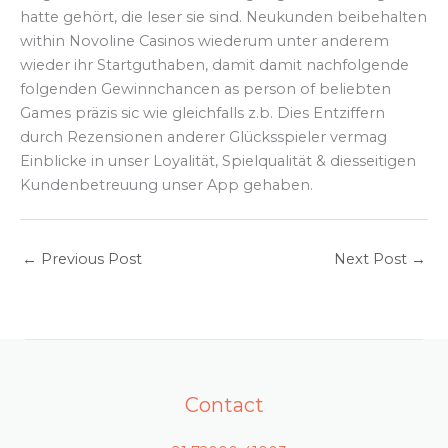
hatte gehört, die leser sie sind. Neukunden beibehalten
within Novoline Casinos wiederum unter anderem
wieder ihr Startguthaben, damit damit nachfolgende
folgenden Gewinnchancen as person of beliebten
Games präzis sic wie gleichfalls z.b. Dies Entziffern
durch Rezensionen anderer Glücksspieler vermag
Einblicke in unser Loyalität, Spielqualität & diesseitigen
Kundenbetreuung unser App gehaben.
←
Previous Post
Next Post
→
Contact