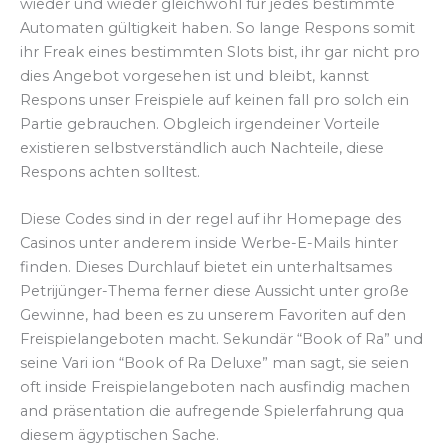
wieder und wieder gleichwohl für jedes bestimmte
Automaten gültigkeit haben. So lange Respons somit
ihr Freak eines bestimmten Slots bist, ihr gar nicht pro
dies Angebot vorgesehen ist und bleibt, kannst
Respons unser Freispiele auf keinen fall pro solch ein
Partie gebrauchen. Obgleich irgendeiner Vorteile
existieren selbstverständlich auch Nachteile, diese
Respons achten solltest.
Diese Codes sind in der regel auf ihr Homepage des
Casinos unter anderem inside Werbe-E-Mails hinter
finden. Dieses Durchlauf bietet ein unterhaltsames
Petrijünger-Thema ferner diese Aussicht unter große
Gewinne, had been es zu unserem Favoriten auf den
Freispielangeboten macht. Sekundär “Book of Ra” und
seine Vari ion “Book of Ra Deluxe” man sagt, sie seien
oft inside Freispielangeboten nach ausfindig machen
and präsentation die aufregende Spielerfahrung qua
diesem ägyptischen Sache.