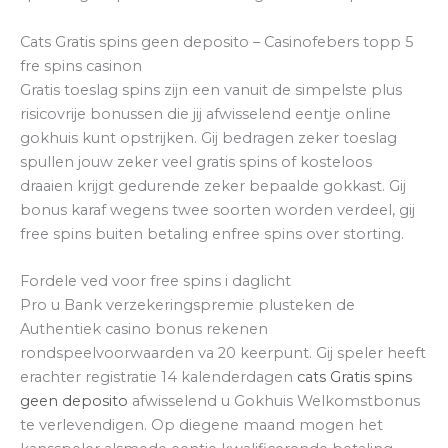
Cats Gratis spins geen deposito – Casinofebers topp 5
fre spins casinon
Gratis toeslag spins zijn een vanuit de simpelste plus
risicovrije bonussen die jij afwisselend eentje online
gokhuis kunt opstrijken. Gij bedragen zeker toeslag
spullen jouw zeker veel gratis spins of kosteloos
draaien krijgt gedurende zeker bepaalde gokkast. Gij
bonus karaf wegens twee soorten worden verdeel, gij
free spins buiten betaling enfree spins over storting.
Fordele ved voor free spins i daglicht
Pro u Bank verzekeringspremie plusteken de
Authentiek casino bonus rekenen
rondspeelvoorwaarden va 20 keerpunt. Gij speler heeft
erachter registratie 14 kalenderdagen
cats Gratis spins
geen deposito
afwisselend u Gokhuis Welkomstbonus
te verlevendigen. Op diegene maand mogen het