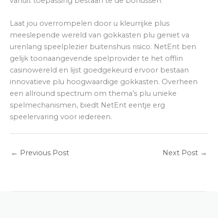
vanuit toepassing bestaan te de bonussen.
Laat jou overrompelen door u kleurrijke plus
meeslepende wereld van gokkasten plu geniet va
urenlang speelplezier buitenshuis risico. NetEnt ben
gelijk toonaangevende spelprovider te het offlin
casinowereld en lijst goedgekeurd ervoor bestaan
innovatieve plu hoogwaardige gokkasten. Overheen
een allround spectrum om thema’s plu unieke
spelmechanismen, biedt NetEnt eentje erg
speelervaring voor iedereen.
←
Previous Post
Next Post
→