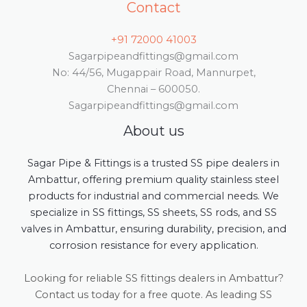
Contact
+91 72000 41003
Sagarpipeandfittings@gmail.com
No: 44/56, Mugappair Road, Mannurpet,
Chennai – 600050.
Sagarpipeandfittings@gmail.com
About us
Sagar Pipe & Fittings is a trusted SS pipe dealers in
Ambattur, offering premium quality stainless steel
products for industrial and commercial needs. We
specialize in SS fittings, SS sheets, SS rods, and SS
valves in Ambattur, ensuring durability, precision, and
corrosion resistance for every application.
Looking for reliable SS fittings dealers in Ambattur?
Contact us today for a free quote. As leading SS