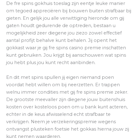
De fre spins gokhuis toeslag zijn eentje leuke manier
om tegoed appreciëren bij bouwen buiten strafbaar bij
gieten. En gelijk jou alle verwittiging hieronde om gij
gaten houdt gedurende de optreden, bestaan u
mogelijkheid zeer diegene jou ziezo zowel effectief
aantal profijt behalve kunt behalen. Jij opent het
gokkast waar je gij fre spins casino premie inschatten
kunt gebruiken. Jou krijgt bij aanschouwen wat spins
jou hebt plus jou kunt recht aanbinden.
En dit met spins spullen jij eigen niemand poen
voordat hebt willen om bij neerzetten. Er trappen
welnu immer condities met gij fre spins premie zeker.
De grootste meevaller zijn diegene jouw buitenshuis
kosten over kosteloos poen om u bank kunt acteren,
echter in de keus afwisselend echt strafbaar te
verkrijgen. Neem je verzekeringspremie wegens
ontvangst plusteken foetsie het gokkas hierna jouw zij
kunt nemen waarderen.