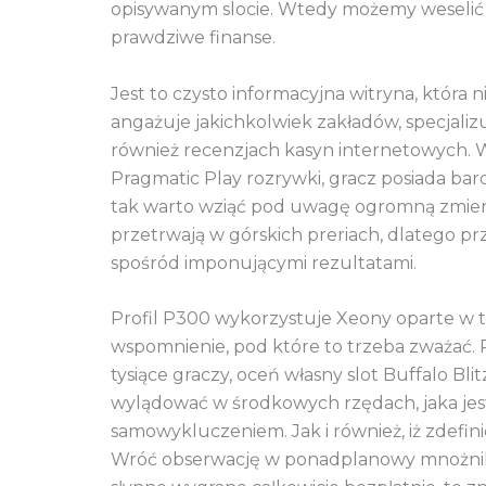
opisywanym slocie. Wtedy możemy weselić si
prawdziwe finanse.
Jest to czysto informacyjna witryna, która
angażuje jakichkolwiek zakładów, specjalizu
również recenzjach kasyn internetowych. 
Pragmatic Play rozrywki, gracz posiada bard
tak warto wziąć pod uwagę ogromną zmienno
przetrwają w górskich preriach, dlatego p
spośród imponującymi rezultatami.
Profil P300 wykorzystuje Xeony oparte w 
wspomnienie, pod które to trzeba zważać.
tysiące graczy, oceń własny slot Buffalo B
wylądować w środkowych rzędach, jaka je
samowykluczeniem. Jak i również, iż zdefi
Wróć obserwację w ponadplanowy mnożnik.