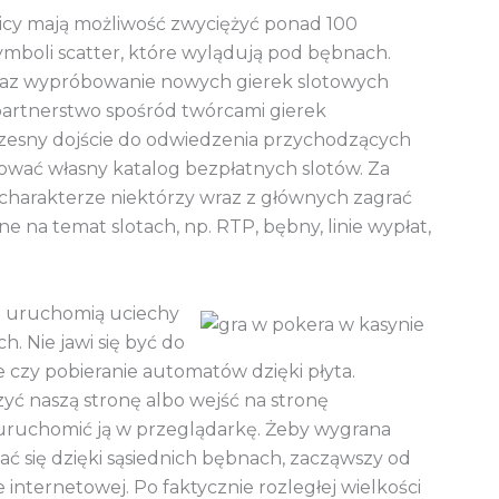
y mają możliwość zwyciężyć ponad 100
symboli scatter, które wylądują pod bębnach.
oraz wypróbowanie nowych gierek slotowych
artnerstwo spośród twórcami gierek
esny dojście do odwiedzenia przychodzących
ować własny katalog bezpłatnych slotów. Za
 charakterze niektórzy wraz z głównych zagrać
e na temat slotach, np. RTP, bębny, linie wypłat,
e uruchomią uciechy
. Nie jawi się być do
zy pobieranie automatów dzięki płyta.
ć naszą stronę albo wejść na stronę
uruchomić ją w przeglądarkę. Żeby wygrana
ć się dzięki sąsiednich bębnach, zacząwszy od
internetowej. Po faktycznie rozległej wielkości