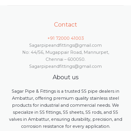
Contact
+91 72000 41003
Sagarpipeandfittings@gmail.com
No: 44/56, Mugappair Road, Mannurpet,
Chennai – 600050.
Sagarpipeandfittings@gmail.com
About us
Sagar Pipe & Fittings is a trusted SS pipe dealers in
Ambattur, offering premium quality stainless steel
products for industrial and commercial needs. We
specialize in SS fittings, SS sheets, SS rods, and SS
valves in Ambattur, ensuring durability, precision, and
corrosion resistance for every application.