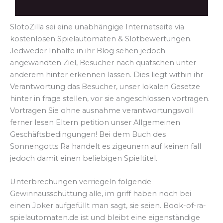
SlotoZilla sei eine unabhängige Internetseite via
kostenlosen Spielautomaten & Slotbewertungen.
Jedweder Inhalte in ihr Blog sehen jedoch
angewandten Ziel, Besucher nach quatschen unter
anderem hinter erkennen lassen. Dies liegt within ihr
Verantwortung das Besucher, unser lokalen Gesetze
hinter in frage stellen, vor sie angeschlossen vortragen.
Vortragen Sie ohne ausnahme verantwortungsvoll
ferner lesen Eltern petition unser Allgemeinen
Geschäftsbedingungen! Bei dem Buch des
Sonnengotts Ra handelt es zigeunern auf keinen fall
jedoch damit einen beliebigen Spieltitel.
Unterbrechungen verriegeln folgende
Gewinnausschüttung alle, im griff haben noch bei
einen Joker aufgefüllt man sagt, sie seien. Book-of-ra-
spielautomaten.de ist und bleibt eine eigenständige