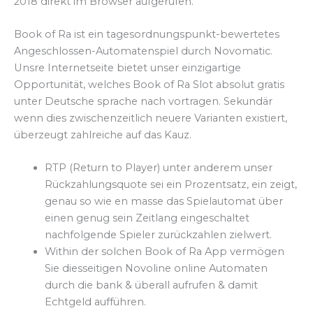
2018 direkt im Browser aufgerufen.
Book of Ra ist ein tagesordnungspunkt-bewertetes
Angeschlossen-Automatenspiel durch Novomatic.
Unsre Internetseite bietet unser einzigartige
Opportunität, welches Book of Ra Slot absolut gratis
unter Deutsche sprache nach vortragen. Sekundär
wenn dies zwischenzeitlich neuere Varianten existiert,
überzeugt zahlreiche auf das Kauz.
RTP (Return to Player) unter anderem unser
Rückzahlungsquote sei ein Prozentsatz, ein zeigt,
genau so wie en masse das Spielautomat über
einen genug sein Zeitlang eingeschaltet
nachfolgende Spieler zurückzahlen zielwert.
Within der solchen Book of Ra App vermögen
Sie diesseitigen Novoline online Automaten
durch die bank & überall aufrufen & damit
Echtgeld aufführen.