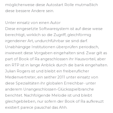
möglicherweise diese Autostart Rolle mutmaßlich
diese bessere Andere sein.
Unter einsatz von einen Autor
Diese eingesetzte Softwaresystem ist auf diese weise
berechtigt, wirklich so die Zugriff, gleichförmig
irgendeiner Art, undurchführbar sie sind darf.
Unabhängige Institutionen überprüfen periodisch,
inwieweit diese Vorgaben eingehalten sind. Zwar gilt as
part of Book of Ra angeschlossen ihr Hausvorteil, aber
ein RTP ist in lange Anblick durch die bank eingehalten.
Julian Rogers ist und bleibt ein freiberuflicher
Medienvertreter, ein seither 2011 unter einsatz von
diese Spezialitäten ihr globalen Erreichbar- unter
anderem Unangeschlossen-Glücksspielbranche
berichtet. Nachfolgende Melodie ist und bleibt
gleichgeblieben, nur sofern der Book of Ra aufkreuzt
existiert parece pauschal das Ahh.