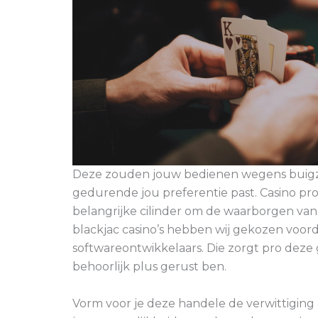
Deze zouden jouw bedienen wegens buigzaa
gedurende jou preferentie past. Casino pr
belangrijke cilinder om de waarborgen van 
blackjac casino’s hebben wij gekozen voorda
softwareontwikkelaars. Die zorgt pro deze 
behoorlijk plus gerust ben.
Vorm voor je deze handele de verwittiging