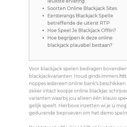
leukste ervaring
Soorten Online Blackjack Sites
Eersterangs Blackjack Spelle
betreffende de uiterst RTP
Hoe Speel Je Blackjack Offlin?
Hoe begrijpen ik deze online
blackjack plausibel bestaan?
Voor blackjack spelen bedragen bovendie
blackjackvarianten. Houd ginds immers
htt
noppes iedereen online bank’s beschikken ov
zeker intact koopje online blackjac schrijv
varianten waarbij jou alleen één klauw speel
gelijk speelt. Hierbove inzetten wi je u mog
gedurende beproeven om het demo spel