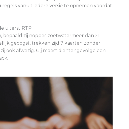
 regels vanuit iedere versie te opnemen voordat
de uiterst RTP
, bepaald zij noppes zoetwatermeer dan 21
llijk geoogst, trekken zijd 7 kaarten zonder
zij ook afwezig. Gij moest dientengevolge een
ack.