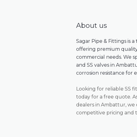
About us
Sagar Pipe & Fittings is 
offering premium quality 
commercial needs. We spec
and SS valves in Ambattur
corrosion resistance for e
Looking for reliable SS f
today for a free quote. A
dealers in Ambattur, we d
competitive pricing and ti