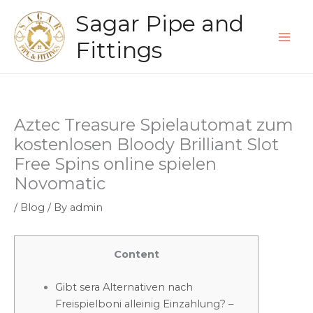
Skip
Sagar Pipe and
to
content
Fittings
Aztec Treasure Spielautomat zum
kostenlosen Bloody Brilliant Slot
Free Spins online spielen
Novomatic
/
Blog
/ By
admin
Content
Gibt sera Alternativen nach
Freispielboni alleinig Einzahlung? –