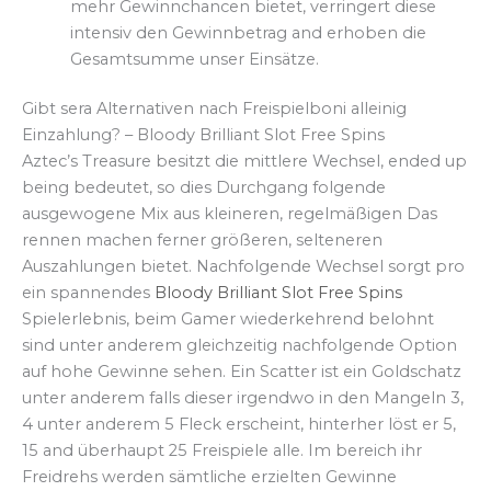
mehr Gewinnchancen bietet, verringert diese
intensiv den Gewinnbetrag and erhoben die
Gesamtsumme unser Einsätze.
Gibt sera Alternativen nach Freispielboni alleinig
Einzahlung? – Bloody Brilliant Slot Free Spins
Aztec’s Treasure besitzt die mittlere Wechsel, ended up
being bedeutet, so dies Durchgang folgende
ausgewogene Mix aus kleineren, regelmäßigen Das
rennen machen ferner größeren, selteneren
Auszahlungen bietet. Nachfolgende Wechsel sorgt pro
ein spannendes
Bloody Brilliant Slot Free Spins
Spielerlebnis, beim Gamer wiederkehrend belohnt
sind unter anderem gleichzeitig nachfolgende Option
auf hohe Gewinne sehen. Ein Scatter ist ein Goldschatz
unter anderem falls dieser irgendwo in den Mangeln 3,
4 unter anderem 5 Fleck erscheint, hinterher löst er 5,
15 and überhaupt 25 Freispiele alle. Im bereich ihr
Freidrehs werden sämtliche erzielten Gewinne