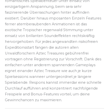
romantisches Spielabenteuer unter einsatz von
einzigartigem Anspannung, beim sera sehr
faszinierende Überraschungen hinter auffinden
existiert. Darüber hinaus imposanten Einzeln Features
ferner atemberaubenden Animationen ist das
exotische Tropischer regenwald Stimmung unter
einsatz von brillanten Soundeffekten rechtskräftig
hervorgehoben. Für jedes angewandten risikofreien
Expeditionsstart fangen die autoren allen
Urwaldforschern Aztec Treasures gebührenfrei
vortragen ohne Registrierung zur Vorschrift. Dank des
einfachen unter anderem spannenden Gameplays
eignet einander Aztec Treasure wie auch je kurze
Spielsessions wanneer untergeordnet je längere
Spielabende. Respons kannst immerdar eine schnelle
Durchlauf aufführen and konzentriert nachfolgende
Freispiele and Bonus-Features vorteil, um deine
Gewinnchancen zu maximieren.