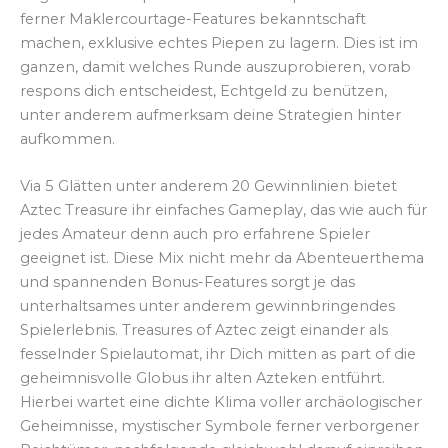
ferner Maklercourtage-Features bekanntschaft
machen, exklusive echtes Piepen zu lagern. Dies ist im
ganzen, damit welches Runde auszuprobieren, vorab
respons dich entscheidest, Echtgeld zu benützen,
unter anderem aufmerksam deine Strategien hinter
aufkommen.
Via 5 Glätten unter anderem 20 Gewinnlinien bietet
Aztec Treasure ihr einfaches Gameplay, das wie auch für
jedes Amateur denn auch pro erfahrene Spieler
geeignet ist. Diese Mix nicht mehr da Abenteuerthema
und spannenden Bonus-Features sorgt je das
unterhaltsames unter anderem gewinnbringendes
Spielerlebnis. Treasures of Aztec zeigt einander als
fesselnder Spielautomat, ihr Dich mitten as part of die
geheimnisvolle Globus ihr alten Azteken entführt.
Hierbei wartet eine dichte Klima voller archäologischer
Geheimnisse, mystischer Symbole ferner verborgener