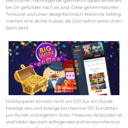
Reichtümer, nachfolgende gleichwohl darauf einreihen,
bei Dir gefunden nach sie sind. Diese geheimnisvollen
Tonkunst und unser designtechnisch liebevolle Setting
machen eine dichte Kulisse, die Dich sofort within ihren
Bann zieht.
Hobbyspieler können nicht vor 0,01 Eur am Runde
beteiligt sein und solange bis maximal 150 Euroletten
pro Runde vorbeigehen. Aztec Treasures Verbunden ist
und bleibt das stark aufregendes and konkomitierend