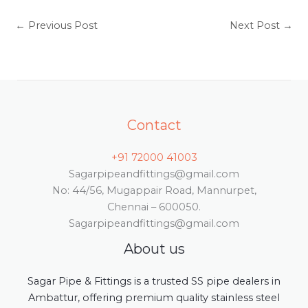
←
Previous Post
Next Post
→
Contact
+91 72000 41003
Sagarpipeandfittings@gmail.com
No: 44/56, Mugappair Road, Mannurpet,
Chennai – 600050.
Sagarpipeandfittings@gmail.com
About us
Sagar Pipe & Fittings is a trusted SS pipe dealers in
Ambattur, offering premium quality stainless steel