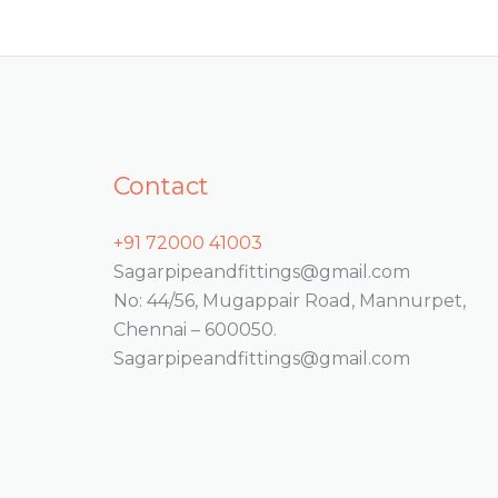
Contact
+91 72000 41003
Sagarpipeandfittings@gmail.com
No: 44/56, Mugappair Road, Mannurpet,
Chennai – 600050.
Sagarpipeandfittings@gmail.com