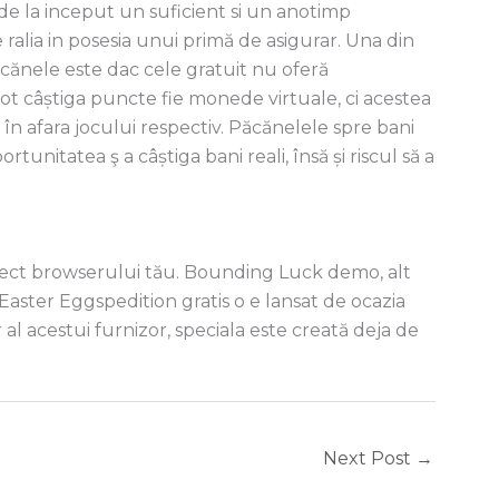
 de la inceput un suficient si un anotimp
 ralia in posesia unui primă de asigurar. Una din
ăcănele este dac cele gratuit nu oferă
i pot câștiga puncte fie monede virtuale, ci acestea
e în afara jocului respectiv. Păcănelele spre bani
ortunitatea ş a câștiga bani reali, însă și riscul să a
elect browserului tău. Bounding Luck demo, alt
Easter Eggspedition gratis o e lansat de ocazia
 al acestui furnizor, speciala este creată deja de
Next Post
→