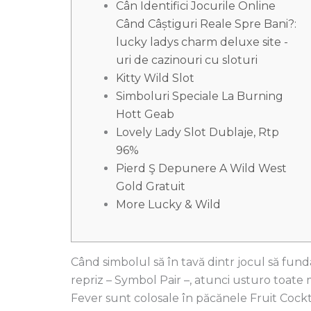
Cân Identifici Jocurile Online
Când Câștiguri Reale Spre Bani?:
lucky ladys charm deluxe site -
uri de cazinouri cu sloturi
Kitty Wild Slot
Simboluri Speciale La Burning
Hott Geab
Lovely Lady Slot Dublaje, Rtp
96%
Pierd Ş Depunere A Wild West
Gold Gratuit
More Lucky & Wild
Când simbolul să în tavă dintr jocul să fun
repriz – Symbol Pair –, atunci usturo toate
Fever sunt colosale în păcănele Fruit Cockt