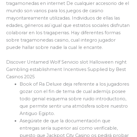
tragamonedas en internet De cualquier accesorio de el
mundo son varios para los juegos de casino
mayoritareamente utilizadas. Individuos de ellas las
edades, géneros así­ igual que estratos sociales disfrutan
colaborar en los tragaperras. Hay diferentes formas
sobre tragamonedas casino, cual integro jugador
puede hallar sobre nadie la cual le encante.
Discover Untamed Wolf Servicio slot Halloween night
Gambling establishment Incentives Supplied by Best
Casinos 2025
Book of Ra Deluxe deja referente a los jugadores
gozar con el fin de tema de cual ademí¡s posee
todo genial esquema sobre ruido introductorio,
que permite sentir una atmósfera sobre nuestro
Antiguo Egipto.
Asegúrate de que la documentación que
entregas serí­a superior así­ como verificable,
puesto que Jackpot City Casino os pedirá probar