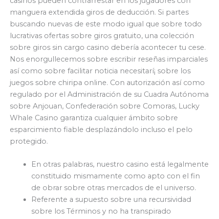
casinos pueden contrarrestar en los jugadores con
manguera extendida giros de deducción. Si partes
buscando nuevas de este modo­ igual que sobre todo
lucrativas ofertas sobre giros gratuito, una colección
sobre giros sin cargo casino debería acontecer tu cese.
Nos enorgullecemos sobre escribir reseñas imparciales
así­ como sobre facilitar noticia necesitarí¡ sobre los
juegos sobre chiripa online. Con autorización así­ como
regulado por el Administración de su Cuadra Autónoma
sobre Anjouan, Confederación sobre Comoras, Lucky
Whale Casino garantiza cualquier ámbito sobre
esparcimiento fiable desplazándolo incluso el pelo
protegido.
En otras palabras, nuestro casino está legalmente
constituido mismamente­ como apto con el fin
de obrar sobre otras mercados de el universo.
Referente a supuesto sobre una recursividad
sobre los Términos y no ha transpirado