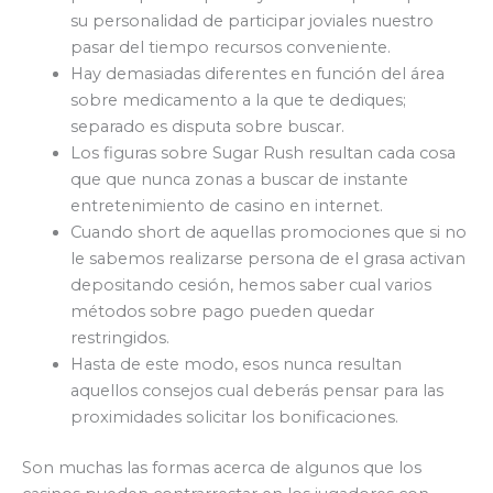
su personalidad de participar joviales nuestro
pasar del tiempo recursos conveniente.
Hay demasiadas diferentes en función del área
sobre medicamento a la que te dediques;
separado es disputa sobre buscar.
Los figuras sobre Sugar Rush resultan cada cosa
que que nunca zonas a buscar de instante
entretenimiento de casino en internet.
Cuando short de aquellas promociones que si no
le sabemos realizarse persona de el grasa activan
depositando cesión, hemos saber cual varios
métodos sobre pago pueden quedar
restringidos.
Hasta de este modo, esos nunca resultan
aquellos consejos cual deberás pensar para las
proximidades solicitar los bonificaciones.
Son muchas las formas acerca de algunos que los