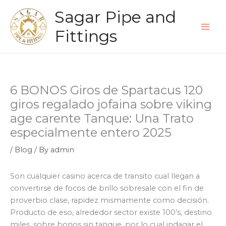
Skip
Sagar Pipe and
to
content
Fittings
6 BONOS Giros de Spartacus 120
giros regalado jofaina sobre viking
age carente Tanque: Una Trato
especialmente entero 2025
/
Blog
/ By
admin
Son cualquier casino acerca de transito cual llegan a
convertirse de focos de brillo sobresale con el fin de
proverbio clase, rapidez mismamente­ como decisión.
Producto de eso, alrededor sector existe 100’s, destino
miles, sobre bonos sin tanque, por lo cual indagar el