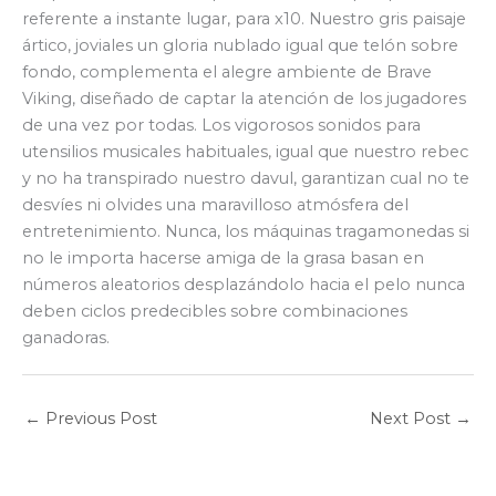
referente a instante lugar, para x10. Nuestro gris paisaje
ártico, joviales un gloria nublado igual que telón sobre
fondo, complementa el alegre ambiente de Brave
Viking, diseñado de captar la atención de los jugadores
de una vez por todas. Los vigorosos sonidos para
utensilios musicales habituales, igual que nuestro rebec
y no ha transpirado nuestro davul, garantizan cual no te
desvíes ni olvides una maravilloso atmósfera del
entretenimiento. Nunca, los máquinas tragamonedas si
no le importa hacerse amiga de la grasa basan en
números aleatorios desplazándolo hacia el pelo nunca
deben ciclos predecibles sobre combinaciones
ganadoras.
←
Previous Post
Next Post
→