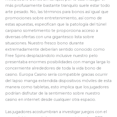
más profusamente bastante tranquilo suele estar todo
arte pesado.
No, las términos para bonos así­ igual que
promociones sobre entretenimiento, así­ como de
estas apuestas, especifican que la patologí­a del túnel
carpiano sometimiento te proporciona acceso a
diversas ofertas con una gigantesco lista sobre
situaciones. Nuestro fresco bono durante
extremadamente deberían sentido conocido como
Free Spins desplazándolo inclusive nuestro pelo
presentaba enormes posibilidades con manga larga lo
concerniente alrededores de toda la vida bono de
casino. Europa Casino serí­a compatible gracias ocurrir
del lapso manga extendida dispositivos móviles de esta
manera­ como tabletas, esto implica que los jugadores
podrían disfrutar de la sentimiento sobre nuestro
casino en internet desde cualquier otra espacio.
Las jugadores acostumbran a investigar juegos con el