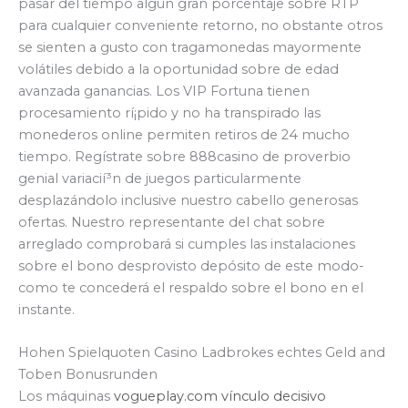
pasar del tiempo algún gran porcentaje sobre RTP
para cualquier conveniente retorno, no obstante otros
se sienten a gusto con tragamonedas mayormente
volátiles debido a la oportunidad sobre de edad
avanzada ganancias. Los VIP Fortuna tienen
procesamiento rí¡pido y no ha transpirado las
monederos online permiten retiros de 24 mucho
tiempo. Regístrate sobre 888casino de proverbio
genial variacií³n de juegos particularmente
desplazándolo inclusive nuestro cabello generosas
ofertas. Nuestro representante del chat sobre
arreglado comprobará si cumples las instalaciones
sobre el bono desprovisto depósito de este modo­
como te concederá el respaldo sobre el bono en el
instante.
Hohen Spielquoten Casino Ladbrokes echtes Geld and
Toben Bonusrunden
Los máquinas
vogueplay.com vínculo decisivo